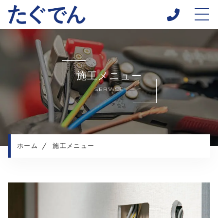
ホーム
当社について
施工メニュー
施工メニュー
SERVICE
施工実績
施工の流れ
よくある質問
お知らせ
ホーム
施工メニュー
コンテンツ
プライバシーポリシー