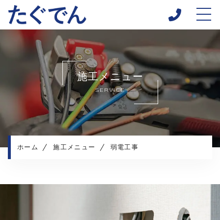
ホーム
当社について
施工メニュー
施工メニュー
SERVICE
施工実績
施工の流れ
よくある質問
お知らせ
ホーム
施工メニュー
弱電工事
コンテンツ
プライバシーポリシー