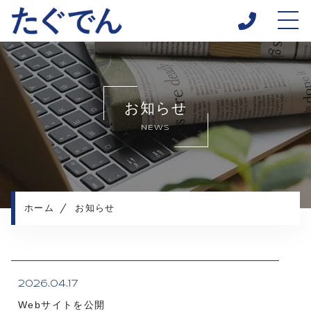
ホーム
当社について
お知らせ
施工メニュー
NEWS
施工実績
施工の流れ
よくある質問
お知らせ
ホーム
お知らせ
コンテンツ
プライバシーポリシー
2026.04.17
Webサイトを公開